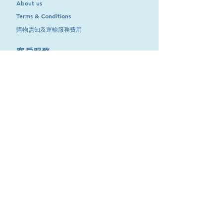
About us
Terms & Conditions
購物需知及運輸服務費用
​客戶服務
聯絡我們
退換服務
其他資訊
品牌專區
優惠專區
最新消息
Contact Us
9651 4151
電話
:
/
cdjgroup.metal@gmail.com
Email：