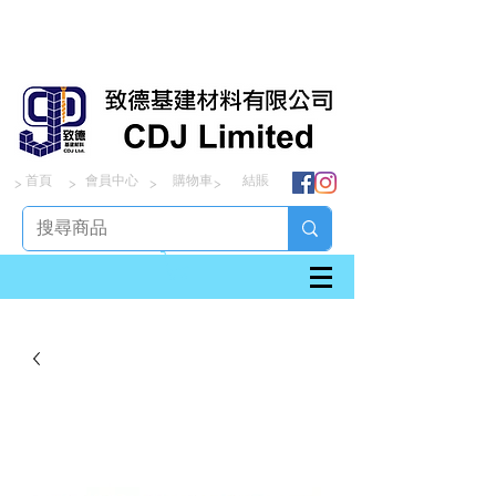
首頁
會員中心
購物車
結賬
> > > >