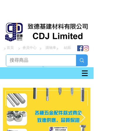
首頁
會員中心
購物車
結賬
> > > >