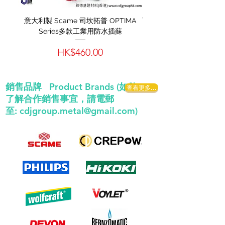
意大利製 Scame 司坎拓普 OPTIMA
西班牙"CLIMAX"-燒焊
Series多款工業用防水插蘇
價格
HK$460.00
銷售品牌 Product Brands (如欲
查看更多...
了解合作銷售事宜，請電郵
至:
cdjgroup.metal@gmail.com
)