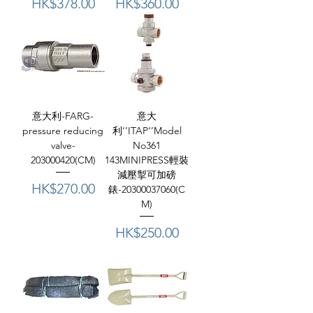
價格
價格
HK$378.00
HK$360.00
意大利-FARG-
意大
pressure reducing
利‘’ITAP‘’Model
valve-
No361
203000420(CM)
143MINIPRESS輕裝
減壓掣可加磅
價格
HK$270.00
錶-20300037060(C
M)
價格
HK$250.00