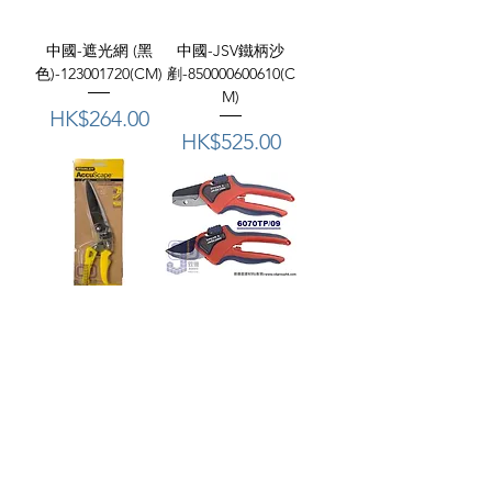
中國-遮光網 (黑
中國-JSV鐵柄沙
色)-123001720(CM)
剷-850000600610(C
M)
價格
HK$264.00
價格
HK$525.00
美國"STANLEY"史
英國"ECLIPSE"金
丹利-草剪-
牌-套裝花園剪 (直
ST7440523(CM)
咀+彎
咀)-6070TP09(CM)
價格
HK$115.00
價格
HK$338.00