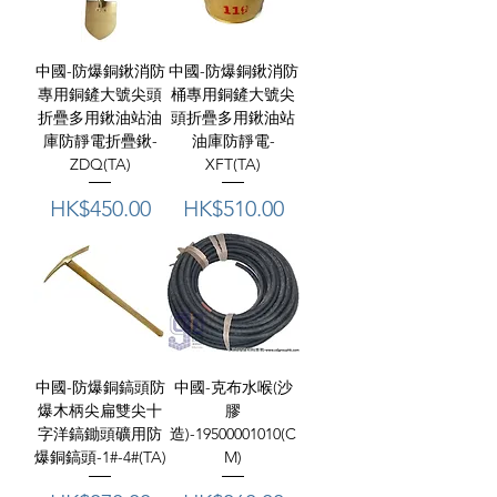
中國-防爆銅鍬消防
中國-防爆銅鍬消防
專用銅鏟大號尖頭
桶專用銅鏟大號尖
折疊多用鍬油站油
頭折疊多用鍬油站
庫防靜電折疊鍬-
油庫防靜電-
ZDQ(TA)
XFT(TA)
價格
價格
HK$450.00
HK$510.00
中國-防爆銅鎬頭防
中國-克布水喉(沙
爆木柄尖扁雙尖十
膠
字洋鎬鋤頭礦用防
造)-19500001010(C
爆銅鎬頭-1#-4#(TA)
M)