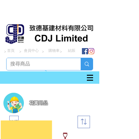
首頁
會員中心
購物車
結賬
> > > >
花園用品
篩選