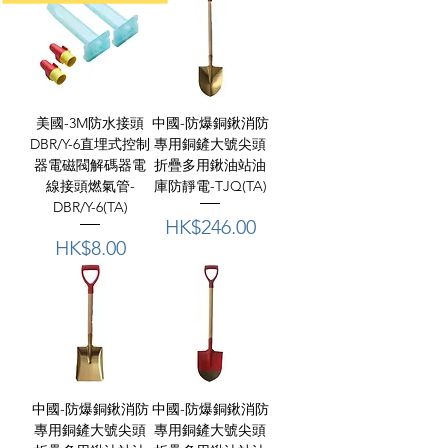
美國-3M防水接頭
中國-防爆銅鍬消防
DBR/Y-6直埋式控制
專用銅鏟大號尖頭
器電磁閥解碼器電
折疊多用鍬油站油
線接頭燃氣管-
庫防靜電-TJQ(TA)
DBR/Y-6(TA)
價格
HK$246.00
價格
HK$8.00
中國-防爆銅鍬消防
中國-防爆銅鍬消防
專用銅鏟大號尖頭
專用銅鏟大號尖頭