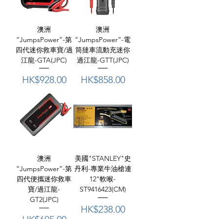
澳洲
澳洲
“JumpsPower”-第
“JumpsPower”-電
四代迷你救車寶/過
筒撻車流動充迷你
江龍-GTA(JPC)
過江龍-GTT(JPC)
價格
價格
HK$928.00
HK$858.00
澳洲
美國"STANLEY"史
“JumpsPower”-第
丹利-專業牛油槍連
四代便攜迷你救車
12"軟喉-
寶/過江龍-
ST9416423(CM)
GT2(JPC)
價格
HK$238.00