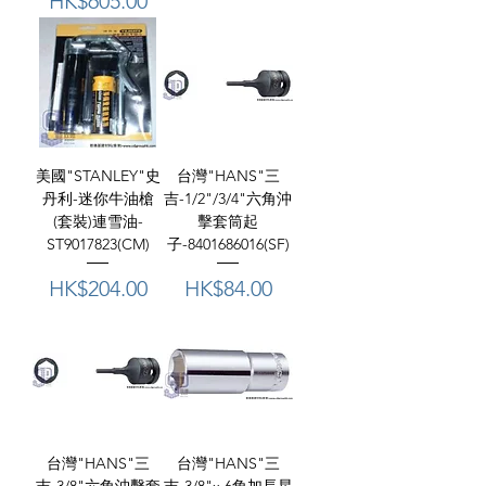
價格
HK$605.00
美國"STANLEY"史
台灣"HANS"三
丹利-迷你牛油槍
吉-1/2"/3/4"六角沖
(套裝)連雪油-
擊套筒起
ST9017823(CM)
子-8401686016(SF)
價格
價格
HK$204.00
HK$84.00
台灣"HANS"三
台灣"HANS"三