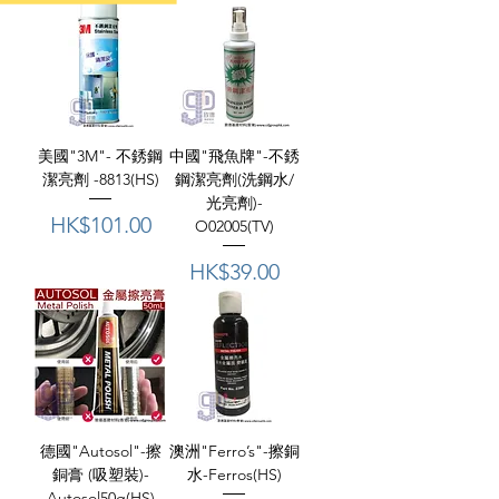
美國"3M"- 不銹鋼
中國"飛魚牌"-不銹
潔亮劑 -8813(HS)
鋼潔亮劑(洗鋼水/
光亮劑)-
價格
HK$101.00
O02005(TV)
價格
HK$39.00
德國"Autosol"-擦
澳洲"Ferro’s"-擦銅
銅膏 (吸塑裝)-
⽔-Ferros(HS)
Autosol50g(HS)