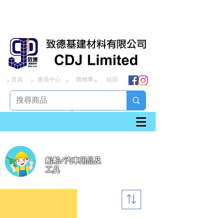
首頁
會員中心
購物車
結賬
> > > >
船舶/汽車用品及
工具
篩選