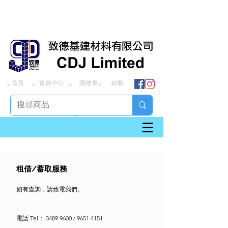
首頁
會員中心
購物車
結賬
> > > >
​租借/蓄取服務
如有查詢，請致電我們。
電話 Tel：
3489 9600
/
9651 4151