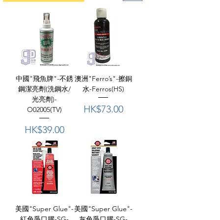
中國"飛魚牌"-不銹
澳洲"Ferro’s"-擦銅
鋼潔亮劑(洗鋼水/
⽔-Ferros(HS)
光亮劑)-
價格
HK$73.00
O02005(TV)
價格
HK$39.00
美國"Super Glue"-
美國"Super Glue"-
紅色爭口膠-SG-
灰色爭口膠-SG-