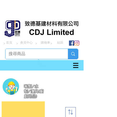
首頁
會員中心
購物車
結賬
> > > >
喉類/水
制/潔具(廚
廁用品)
篩選