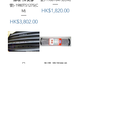
管)-1980TS1275(C
價格
HK$1,820.00
M)
價格
HK$3,802.00
日
美國-寶潔牌濾
本"BRIDGESTONE
芯-20600021030(C
"石橋-克風
M)
喉-1930012901360(
價格
HK$62.00
CM)
價格
HK$3,400.00
載入更多