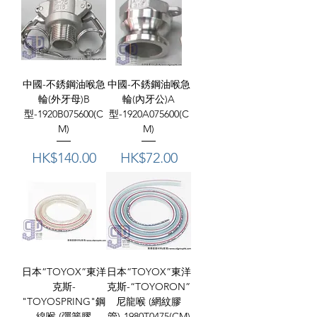
中國-不銹鋼油喉急
中國-不銹鋼油喉急
輪(外牙母)B
輪(內牙公)A
型-1920B075600(C
型-1920A075600(C
M)
M)
價格
價格
HK$140.00
HK$72.00
日本“TOYOX”東洋
日本“TOYOX”東洋
克斯-
克斯-“TOYORON”
"TOYOSPRING"鋼
尼龍喉 (網紋膠
線喉 (彈簧膠
管)-1980T0475(CM)