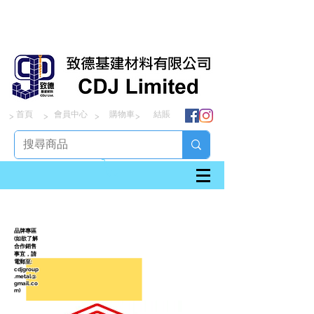
首頁
會員中心
購物車
結賬
> > > >
​品牌專區
(如欲了解
合作銷售
事宜，請
電郵至:
cdjgroup
.metal@
gmail.co
m
)