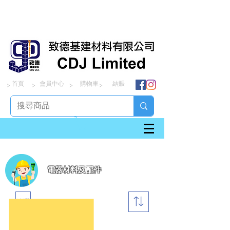
首頁
會員中心
購物車
結賬
> > > >
電器材料及配件
篩選