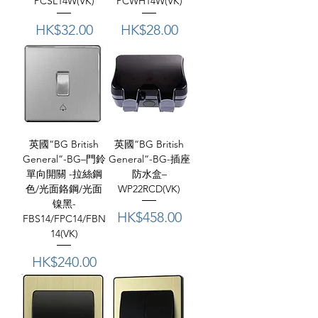
PCSL14W(VK)
PCWH14W(VK)
價格
價格
HK$32.00
HK$28.00
英國“BG British
英國“BG British
General”-BG–門鈴
General”-BG-插座
單向開關 -拉絲鋼
防水盒–
色/光面鉻鋼/光面
WP22RCD(VK)
镍黑-
價格
HK$458.00
FBS14/FPC14/FBN
14(VK)
價格
HK$240.00