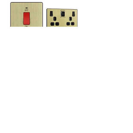
英國“BG British
英國“BG British
General”-BG–45A
General”-BG–
雙極(DP)帶LED燈
2xUSB(Type-
曲開關–
A+Type-C)30W雙
PCDAB74B/PCDM
位插座–
B74B(VK)
PCDAB22UAC30B/
PCDMB22UAC30
價格
HK$308.00
價格
HK$868.00
載入更多