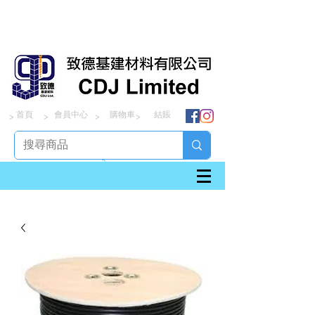
首頁
會員中心
購物車
結賬
> > > >