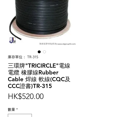
庫存單位： TR-315
三環牌"TRICIRCLE"電線
電纜 橡膠線Rubber
Cable 焊線 軟線(CQC及
CCC證書)TR-315
價
HK$520.00
格
數量
*