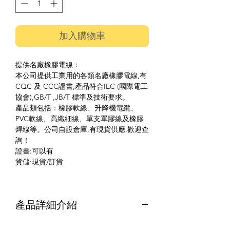
加入購物車
提供名廠橡膠電線：
本公司提供工業用的各類名廠橡膠電線,有
CQC 及 CCC證書,產品符合IEC (國際電工
協會),GB/T ,JB/T 標準及技術要求。
產品類包括：橡膠軟線、升降機電纜、
PVC軟線、高纖細線、單支單膠線及橡膠
焊線等。公司自設倉庫,有現貨供應,歡迎查
詢！
證書:可以有
貨儲:現貨/訂貨
產品詳細介紹