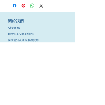
橡膠軟線
橡膠焊
線(黑
色)
規格(平
線徑
長
規格(平
​關於我們
方毫米)
粗度
度/
方毫米)
About us
參考
卷
Terms & Conditions
(mm)
購物需知及運輸服務費用
2芯
6.5
100
10mm²
x0.75mm²
米
​客戶服務
聯絡我們
2芯
7.8
100
16mm²
退換服務
x1mm²
米
2芯
9
100
25mm²
其他資訊
x1.5mm²
米
品牌專區
2芯
11
100
35mm²
優惠專區
x2.5mm²
米
最新消息
2芯
13
100
50mm²