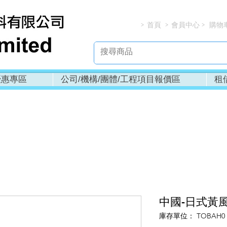
首頁
會員中心
購物
> > > 
優惠專區
公司/機構/團體/工程項目報價區
租
中國-日式黃風
庫存單位： TOBAH0