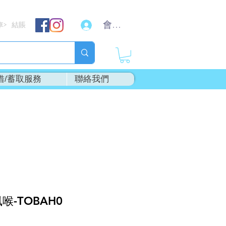
會員登入
車
結賬
>
借/蓄取服務
聯絡我們
喉-TOBAH0