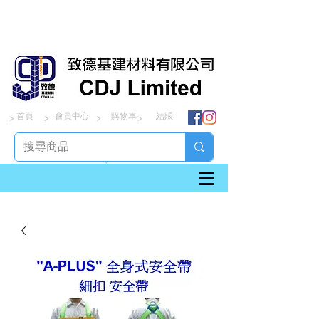
首頁
會員中心
購物車
結賬
> > > >