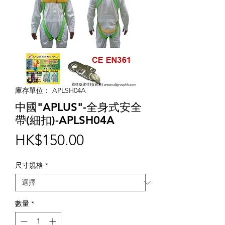
庫存單位： APLSH04A
中國"APLUS"-全身式安全
帶(細扣)-APLSH04A
價
HK$150.00
格
尺寸規格
*
數量
*