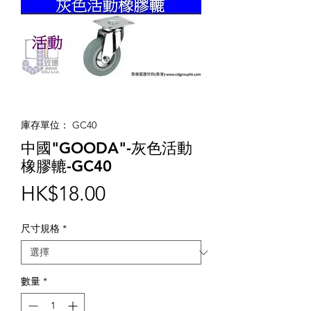
庫存單位： GC40
中國"GOODA"-灰色活動
橡膠轆-GC40
價
HK$18.00
格
尺寸規格
*
數量
*