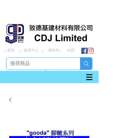
首頁
會員中心
購物車
結賬
> > > >