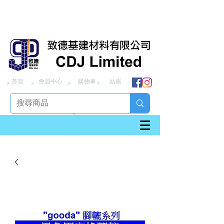
首頁
會員中心
購物車
結賬
> > > >