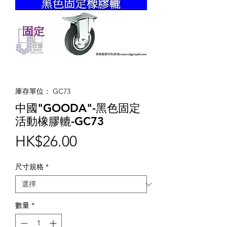
庫存單位： GC73
中國"GOODA"-黑色固定
活動橡膠轆-GC73
價
HK$26.00
格
尺寸規格
*
數量
*