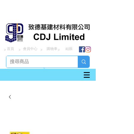
首頁
會員中心
購物車
結賬
> > > >