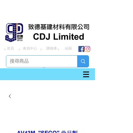
首頁
會員中心
購物車
結賬
> > > >