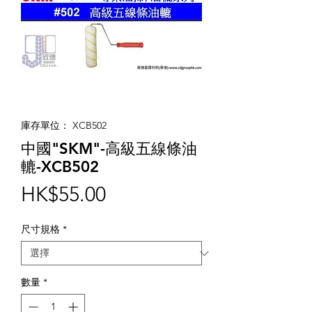
庫存單位： XCB502
中國"SKM"-高級五線條油
轆-XCB502
價
HK$55.00
格
尺寸規格
*
數量
*