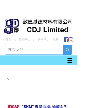
首頁
會員中心
購物車
結賬
> > > >