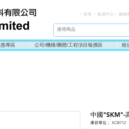
首頁
會員中心
購物
> > > 
優惠專區
公司/機構/團體/工程項目報價區
租
中國"SKM"-
庫存單位： XCB712