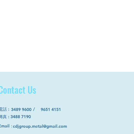
Contact Us
電話
:
/
3489 9600
9651 4151
​傳真 : 3488 7190
Email：
cdjgroup.metal@gmail.com