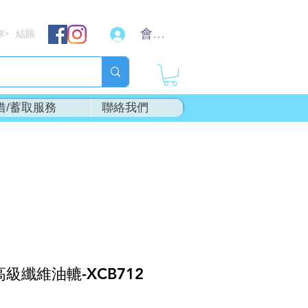
會員登入
車
結賬
>
借/蓄取服務
聯絡我們
高級纖維油轆-XCB712