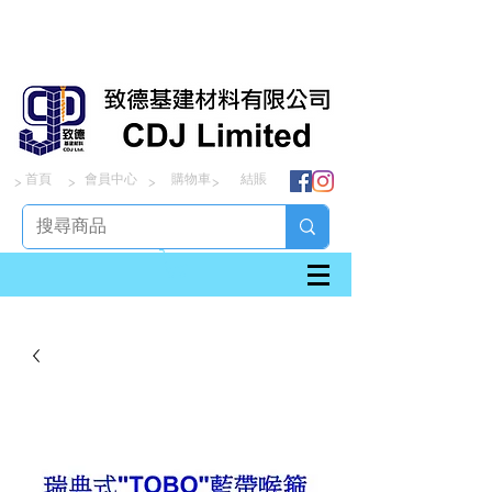
首頁
會員中心
購物車
結賬
> > > >