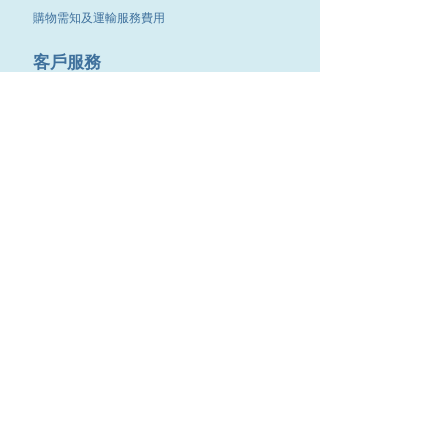
購物需知及運輸服務費用
​客戶服務
聯絡我們
退換服務
其他資訊
品牌專區
優惠專區
最新消息
Contact Us
9651 4151
電話
:
/
cdjgroup.metal@gmail.com
Email：
​傳真 :
3488 7190