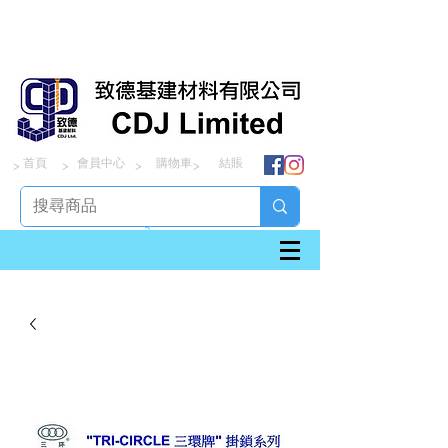
首頁
會員中心
購物車
結賬
> > > >