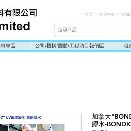
首頁
會員中心
購物
> > > 
優惠專區
公司/機構/團體/工程項目報價區
租
加拿大"BON
膠水-BONDI