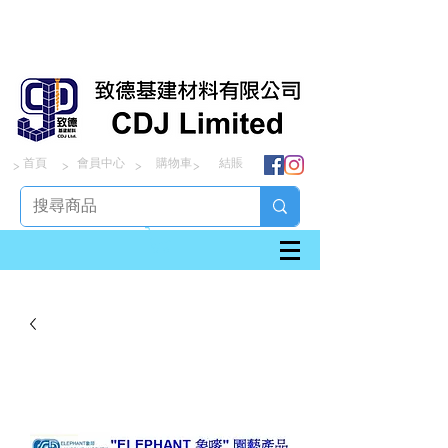
首頁
會員中心
購物車
結賬
> > > >