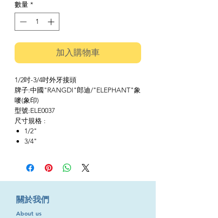
數量
*
加入購物車
1/2吋-3/4吋外牙接頭
牌子:中國"RANGDI"郎迪/"ELEPHANT"象
嘜(象印)
型號:ELE0037
尺寸規格 :
1/2"
3/4"
​關於我們
About us