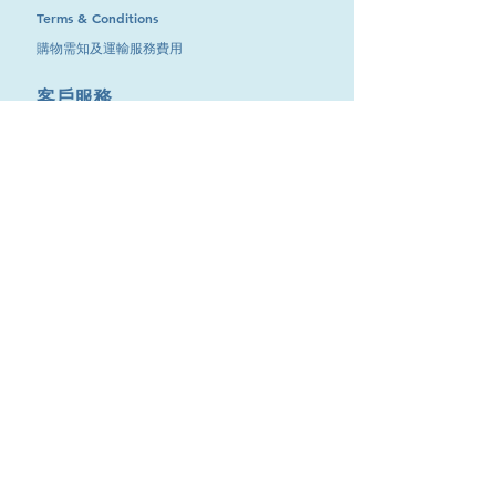
Terms & Conditions
購物需知及運輸服務費用
​客戶服務
聯絡我們
退換服務
其他資訊
品牌專區
優惠專區
最新消息
Contact Us
9651 4151
電話
:
/
cdjgroup.metal@gmail.com
Email：