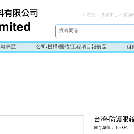
首頁
會員中心
購物
> > > 
優惠專區
公司/機構/團體/工程項目報價區
租
台灣-防護眼鏡(
庫存單位： P500A