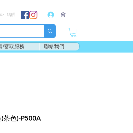
會員登入
車
結賬
>
借/蓄取服務
聯絡我們
茶色)-P500A