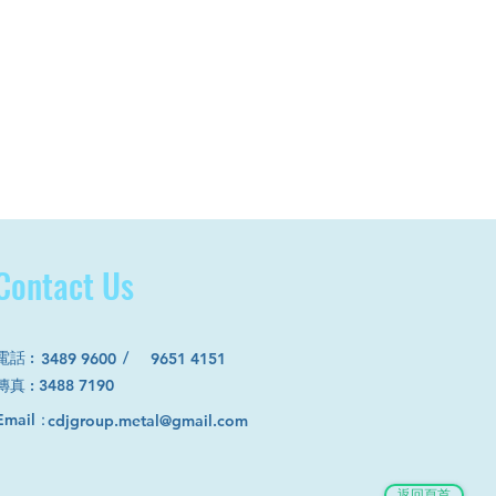
Contact Us
電話
:
/
3489 9600
9651 4151
​傳真 : 3488 7190
Email：
cdjgroup.metal@gmail.com
返回頁首