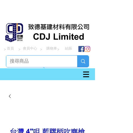
首頁
會員中心
購物車
結賬
> > > >