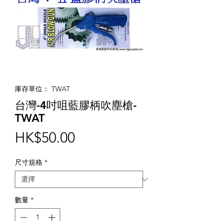
庫存單位： TWAT
台灣-4吋咀藍膠柄吹塵槍-
TWAT
價
HK$50.00
格
尺寸規格
*
數量
*