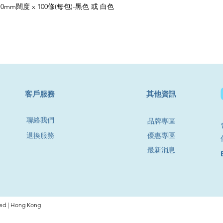
m闊度 x 100條(每包)-黑色 或 白色
​客戶服務
其他資訊
聯絡我們
品牌專區
退換服務
優惠專區
最新消息
d | Hong Kong