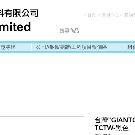
首頁
會員中心
購物
> > > 
優惠專區
公司/機構/團體/工程項目報價區
租
台灣"GIANT
TCTW-黑色