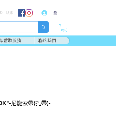
會員登入
車
結賬
>
借/蓄取服務
聯絡我們
OK"-尼龍索帶(扎帶)-