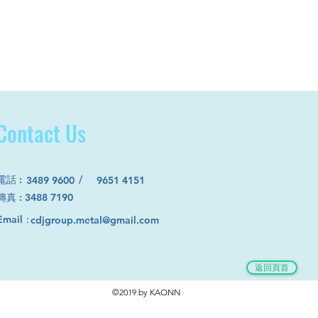
Contact Us
電話
:
/
3489 9600
9651 4151
​傳真 : 3488 7190
Email：
cdjgroup.metal@gmail.com
返回頁首
©2019 by KAONN