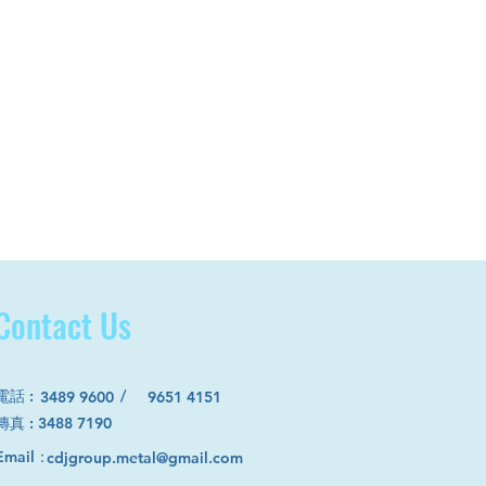
Contact Us
電話
:
/
3489 9600
9651 4151
​傳真 : 3488 7190
Email：
cdjgroup.metal@gmail.com