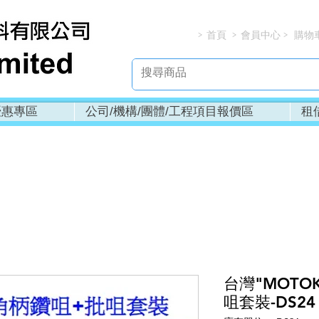
首頁
會員中心
購物
> > > 
優惠專區
公司/機構/團體/工程項目報價區
租
台灣"MOTO
咀套裝-DS24