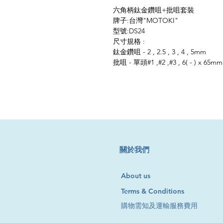
六角柄鈦金鑽咀+批咀套裝
牌子:台灣"MOTOKI"
型號:DS24
尺寸規格 :
鈦金鑽咀 - 2 , 2.5 , 3 , 4 , 5mm
批咀 - 單頭#1 ,#2 ,#3 , 6( - ) x 65mm
​關於我們
About us
Terms & Conditions
購物需知及運輸服務費用