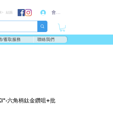
會員登入
車
結賬
>
借/蓄取服務
聯絡我們
KI"-六角柄鈦金鑽咀+批