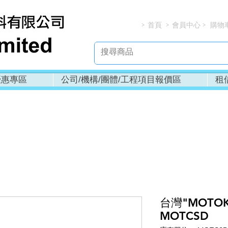
首頁
會員中心
購物
> > > 
優惠專區
公司/機構/團體/工程項目報價區
租
台灣"MOTO
MOTCSD