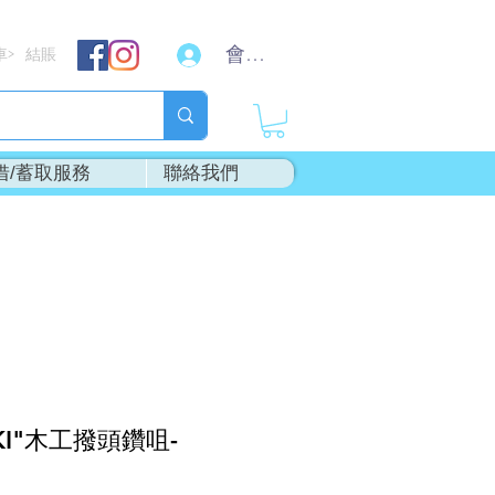
會員登入
車
結賬
>
借/蓄取服務
聯絡我們
KI"木工撥頭鑽咀-