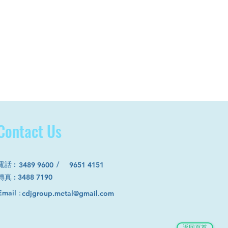
Contact Us
電話
:
/
3489 9600
9651 4151
​傳真 : 3488 7190
Email：
cdjgroup.metal@gmail.com
返回頁首