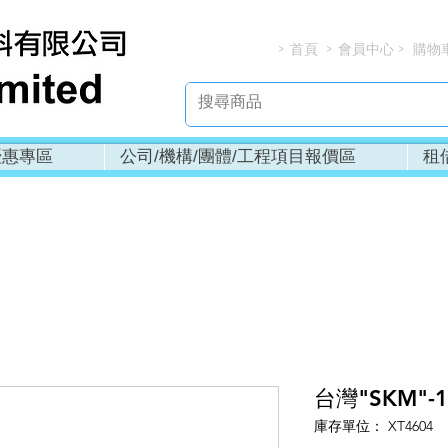
首頁
會員中心
購物
> > > 
優惠專區
公司/機構/團體/工程項目報價區
租
台灣"SKM"-
庫存單位： XT4604