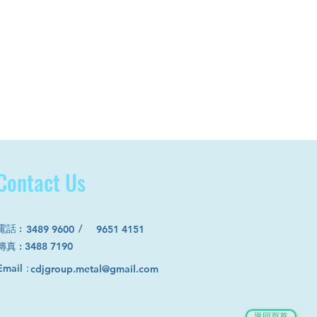
Contact Us
電話
:
/
3489 9600
9651 4151
​傳真 : 3488 7190
Email：
cdjgroup.metal@gmail.com
返回頁首