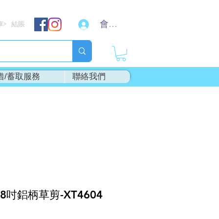
會員登入
車
結賬
>
借/蓄取服務
聯絡我們
18吋鋁柄草剪-XT4604