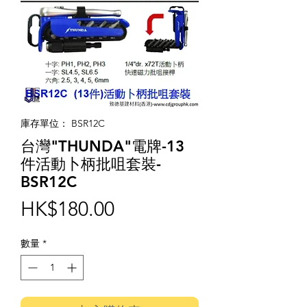
庫存單位： BSR12C
台灣"THUNDA"電牌-13
件活動卜柄批咀套裝-
BSR12C
價
HK$180.00
格
數量
*