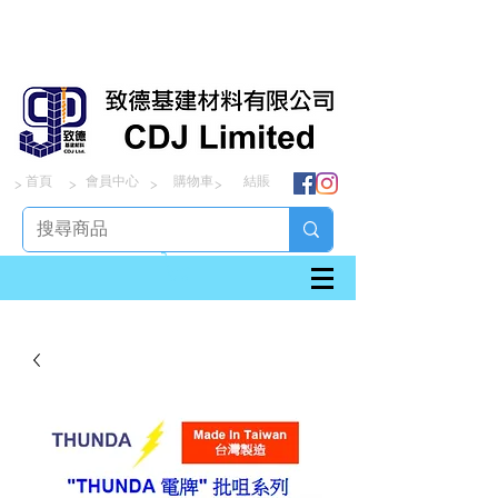
首頁
會員中心
購物車
結賬
> > > >