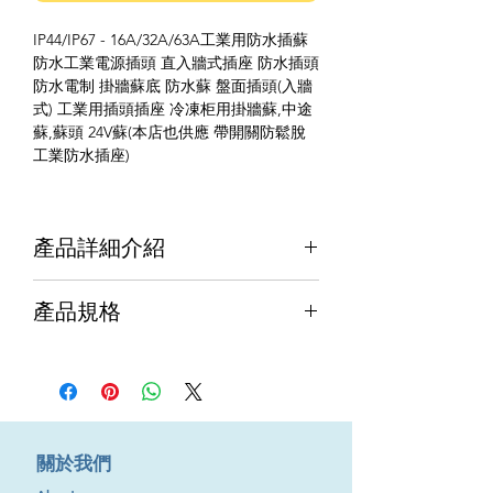
IP44/IP67 - 16A/32A/63A工業用防水插蘇
防水工業電源插頭 直入牆式插座 防水插頭
防水電制 掛牆蘇底 防水蘇 盤面插頭(入牆
式) 工業用插頭插座 冷凍柜用掛牆蘇,中途
蘇,蘇頭 24V蘇(本店也供應 帶開關防鬆脫
工業防水插座)
產品詳細介紹
奧地利PCE工業防水產品規格種類:插頭,接
產品規格
線插頭(中途蘇底),牆外插頭(掛牆蘇底),盤面
插座斜入牆蘇底,牆外插頭,直入牆式插座,
盤面插頭(入牆式),冷凍柜蘇,24V蘇
電壓
A數
觸針
防
種類
水
等
在室外/戶外、潮濕的工作環境或水花四濺
級
的地方，都應使用防水插座、插頭及電
​關於我們
線、開關和防水電器。