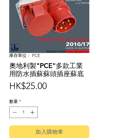
庫存單位： PCE
奧地利製"PCE"多款工業
用防水插蘇蘇頭插座蘇底
價
HK$25.00
格
數量
*
加入購物車