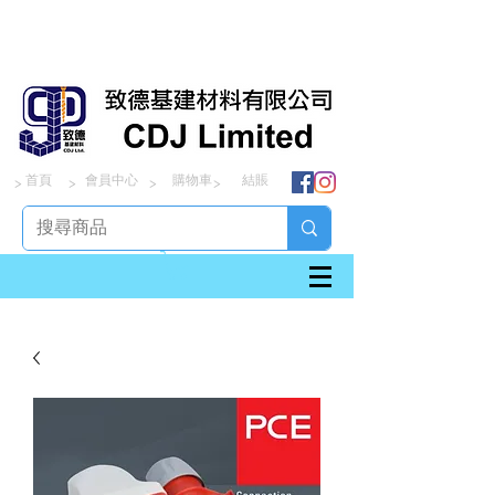
首頁
會員中心
購物車
結賬
> > > >