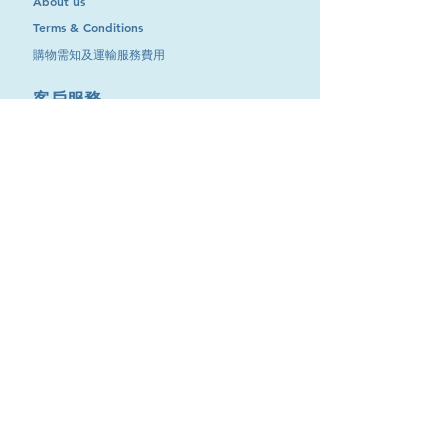
About us
220V
16A
3針
IP44
插頭
1) 額定電流分成：16A, 32A, 63A, 125A四種
(2P+E)
規格。2) 額定電壓分成：110V-130V (黃色),
Terms & Conditions
220V-250V (藍色), 380V-415V (紅色)
購物需知及運輸服務費用
(PLUGS)
3) 單相和三相電源極數：3針 - 單相3極
(2P+E), 4針 - 三相4極(3P+E), 5針 - 三相5極
​客戶服務
型
PCE-013
(3P+N+E)
號
4) 防護等級(防水防塵)：IP44 - 大於1mm的
聯絡我們
物體不能進入，對來自任何方向的潑水防
退換服務
220V
16A
3針
IP44
接線插頭
護。IP67 - 完全密閉防塵，對短時間浸入水
(2P+E)
(中途蘇
中(30分鐘)防護
其他資訊
底)
工業用防水蘇/工業防水插蘇/防水工業電
源插頭/防水快速接頭/防水插頭/防水插座/
品牌專區
(WALL
防水電源連接器 - 注意事項
優惠專區
SOCKETS)
1) 工業插頭插座的使用場所，應避開腐蝕
性、易烯易爆氣體及導電塵埃。
最新消息
型
PCE-213
2) 工業防水插蘇應避免受劇烈的碰撞、振
號
動或擠壓。
Contact Us
3) 防水工業電源插頭負載電流一定不能超
110V
16A
3針
IP44
插頭
過插頭插座的額定值。
9651 4151
電話
:
/
(2P+E)
4) 防水電源連接器插座端子與電纜線連接
cdjgroup.metal@gmail.com
Email：
的端子螺絲一定要上緊。否則接地不良會
(PLUGS)
導致發熱燒毀防水插座。