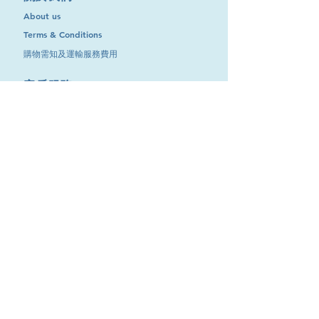
About us
Terms & Conditions
購物需知及運輸服務費用
​客戶服務
聯絡我們
退換服務
其他資訊
品牌專區
優惠專區
最新消息
Contact Us
9651 4151
電話
:
/
cdjgroup.metal@gmail.com
Email：