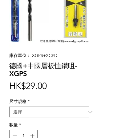
庫存單位： XGPS+XCPD
德國+中國層板恤鑽咀-
XGPS
價
HK$29.00
格
尺寸規格
*
數量
*