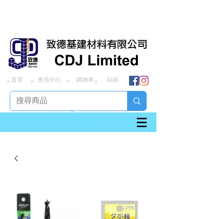
首頁
會員中心
購物車
結賬
> > > >