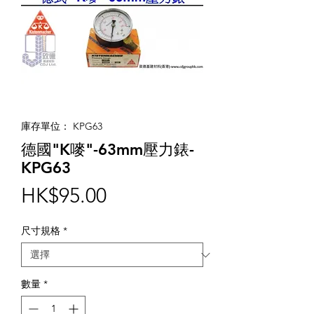
庫存單位： KPG63
德國"K嘜"-63mm壓力錶-
KPG63
價
HK$95.00
格
尺寸規格
*
數量
*