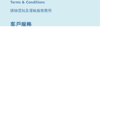
Terms & Conditions
購物需知及運輸服務費用
​客戶服務
聯絡我們
退換服務
其他資訊
品牌專區
優惠專區
最新消息
Contact Us
9651 4151
電話
:
/
cdjgroup.metal@gmail.com
Email：