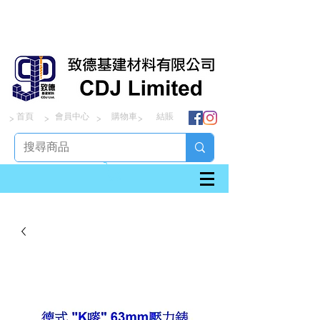
首頁
會員中心
購物車
結賬
> > > >