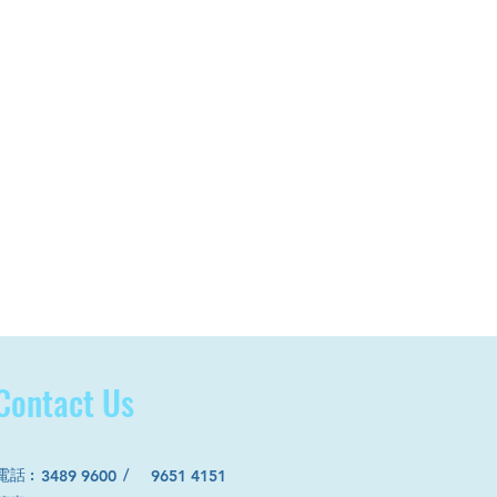
Contact Us
電話
:
/
3489 9600
9651 4151