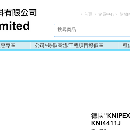
首頁
會員中心
購物
> > > 
優惠專區
公司/機構/團體/工程項目報價區
租
德國"KNIPE
KNI4411J