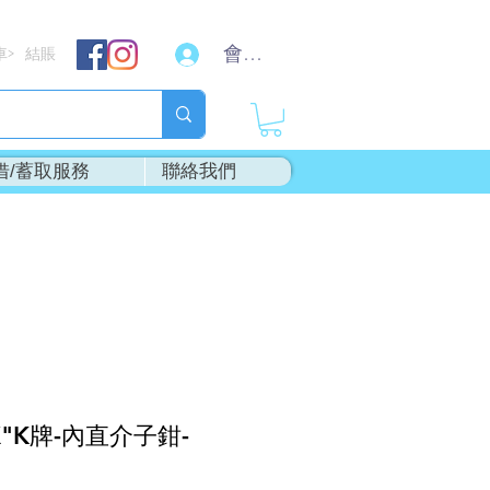
會員登入
車
結賬
>
借/蓄取服務
聯絡我們
X"K牌-內直介子鉗-