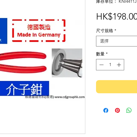
庫存單位： KNI4411J
HK$198.0
尺寸規格
*
選擇
數量
*