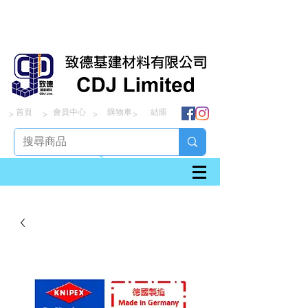
首頁
會員中心
購物車
結賬
> > > >