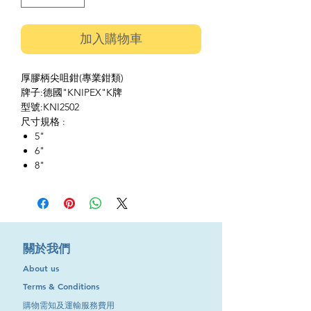
加入購物車
厚膠柄尖咀鉗(專業鉗類)
牌子:德國"KNIPEX"K牌
型號:KNI2502
尺寸規格 :
5"
6"
8"
​關於我們
About us
Terms & Conditions
購物需知及運輸服務費用