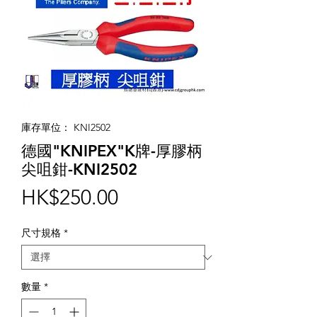
庫存單位： KNI2502
德國"KNIPEX"K牌-厚膠柄
尖咀鉗-KNI2502
價
HK$250.00
格
尺寸規格
*
數量
*