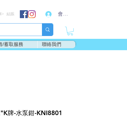
會員登入
車
結賬
>
借/蓄取服務
聯絡我們
"K牌-水泵鉗-KNI8801