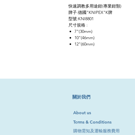
快速調教多用途鉗(專業鉗類)
牌子:德國"KNIPEX"K牌
型號:KNI8801
尺寸規格 :
7"(30mm)
10"(46mm)
12"(60mm)
​關於我們
About us
Terms & Conditions
購物需知及運輸服務費用