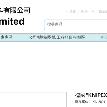
首頁
會員中心
購物
> > > 
優惠專區
公司/機構/團體/工程項目報價區
租
德國"KNIPEX
庫存單位： KNI8801