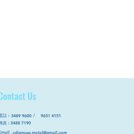
Contact Us
電話
:
/
3489 9600
9651 4151
​傳真 : 3488 7190
Email：
cdjgroup.metal@gmail.com