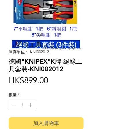
庫存單位： KNI002012
德國"KNIPEX"K牌-絕緣工
具套裝-KNI002012
價
HK$899.00
格
數量
*
加入購物車