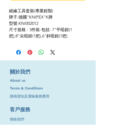
絕緣工具套裝(專業鉗類)
牌子:德國"KNIPEX"K牌
型號:KNI002012
尺寸規格 : 3件裝-包括: 7"平咀鉗(1
把),8"尖咀鉗(1把),6"斜咀鉗(1把)
​關於我們
About us
Terms & Conditions
購物需知及運輸服務費用
​客戶服務
聯絡我們
退換服務