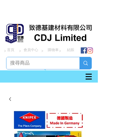
首頁
會員中心
購物車
結賬
> > > >