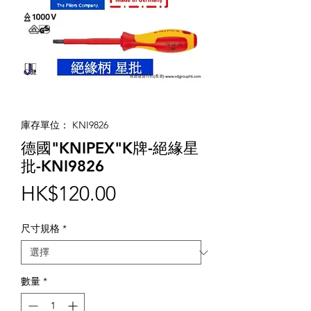
庫存單位： KNI9826
德國"KNIPEX"K牌-絕緣星
批-KNI9826
價
HK$120.00
格
尺寸規格
*
數量
*