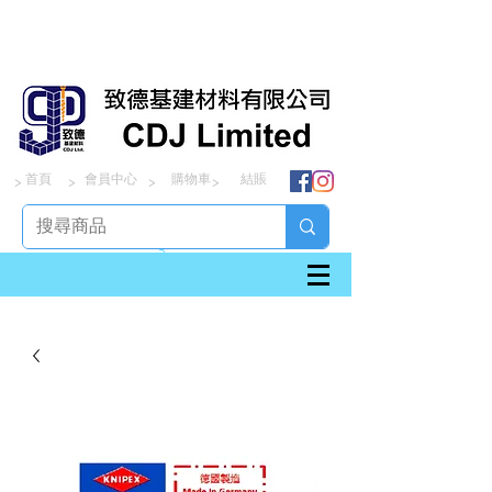
首頁
會員中心
購物車
結賬
> > > >