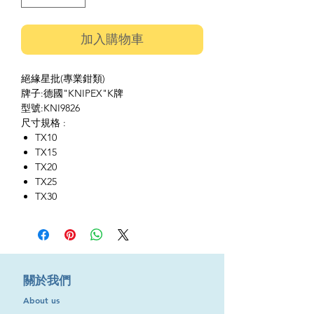
加入購物車
絕緣星批(專業鉗類)
牌子:德國"KNIPEX"K牌
型號:KNI9826
尺寸規格 :
TX10
TX15
TX20
TX25
TX30
​關於我們
About us