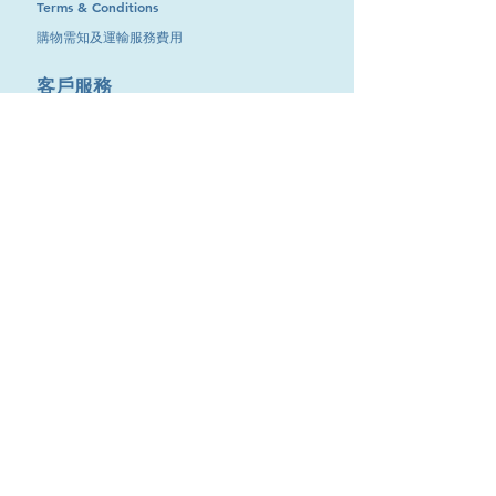
Terms & Conditions
購物需知及運輸服務費用
​客戶服務
聯絡我們
退換服務
其他資訊
品牌專區
優惠專區
最新消息
Contact Us
9651 4151
電話
:
/
cdjgroup.metal@gmail.com
Email：