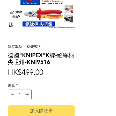
庫存單位： KNI9516
德國"KNIPEX"K牌-絕緣柄
尖咀鉗-KNI9516
價
HK$499.00
格
數量
*
加入購物車