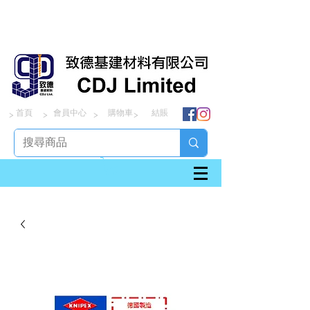
首頁
會員中心
購物車
結賬
> > > >