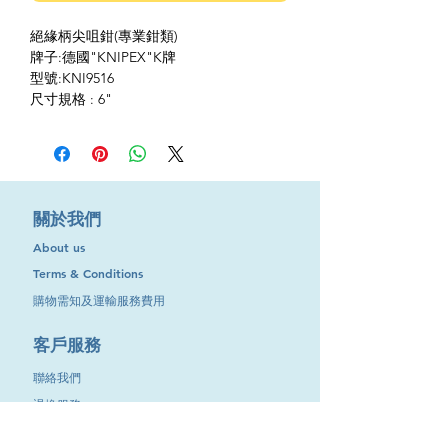
絕緣柄尖咀鉗(專業鉗類)
牌子:德國"KNIPEX"K牌
型號:KNI9516
尺寸規格 : 6"
​關於我們
About us
Terms & Conditions
購物需知及運輸服務費用
​客戶服務
聯絡我們
退換服務