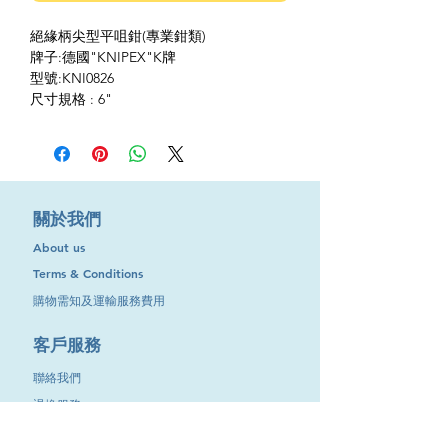
絕緣柄尖型平咀鉗(專業鉗類)
牌子:德國"KNIPEX"K牌
型號:KNI0826
尺寸規格 : 6"
​關於我們
About us
Terms & Conditions
購物需知及運輸服務費用
​客戶服務
聯絡我們
退換服務