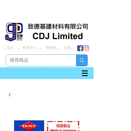
首頁
會員中心
購物車
結賬
> > > >