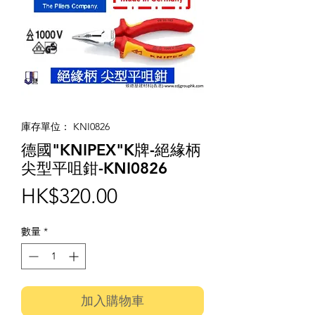
庫存單位： KNI0826
德國"KNIPEX"K牌-絕緣柄
尖型平咀鉗-KNI0826
價
HK$320.00
格
數量
*
加入購物車