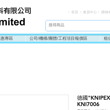
首頁
會員中心
購物
> > > 
優惠專區
公司/機構/團體/工程項目報價區
租
德國"KNIPE
KNI7006