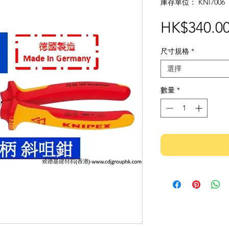
庫存單位： KNI7006
HK$340.0
尺寸規格
*
選擇
數量
*