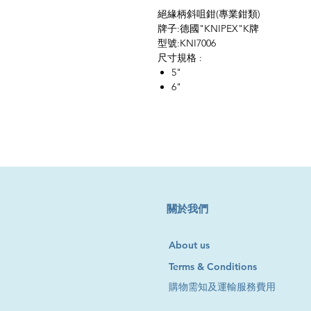
絕緣柄斜咀鉗(專業鉗類)
牌子:德國"KNIPEX"K牌
型號:KNI7006
尺寸規格 :
5"
6"
​關於我們
About us
Terms & Conditions
購物需知及運輸服務費用