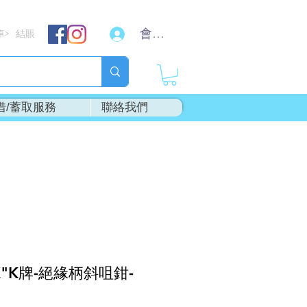
會員登入
車
結賬
>
借/蓄取服務
聯絡我們
X"K牌-絕緣柄斜咀鉗-