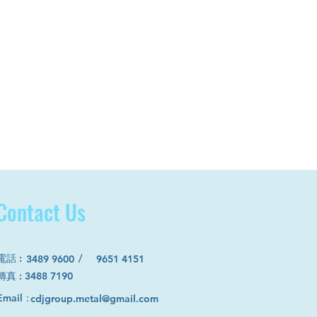
Contact Us
電話
:
/
3489 9600
9651 4151
​傳真 : 3488 7190
Email：
cdjgroup.metal@gmail.com