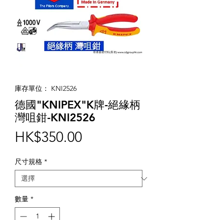
庫存單位： KNI2526
德國"KNIPEX"K牌-絕緣柄
灣咀鉗-KNI2526
價
HK$350.00
格
尺寸規格
*
數量
*