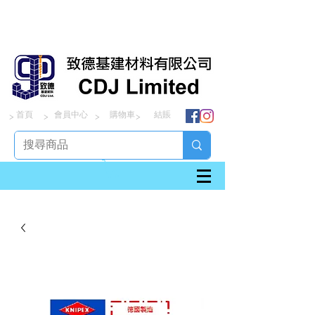
首頁
會員中心
購物車
結賬
> > > >