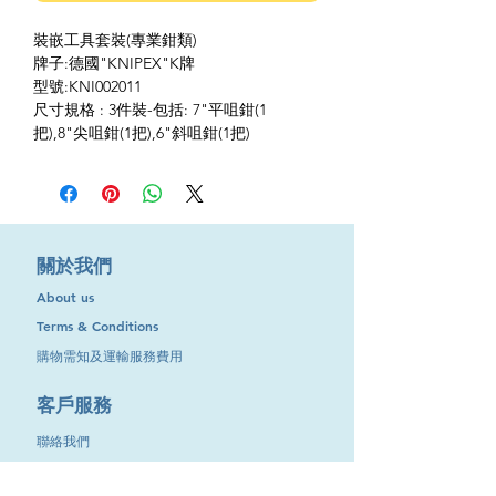
裝嵌工具套裝(專業鉗類)
牌子:德國"KNIPEX"K牌
型號:KNI002011
尺寸規格 : 3件裝-包括: 7"平咀鉗(1
把),8"尖咀鉗(1把),6"斜咀鉗(1把)
​關於我們
About us
Terms & Conditions
購物需知及運輸服務費用
​客戶服務
聯絡我們
退換服務