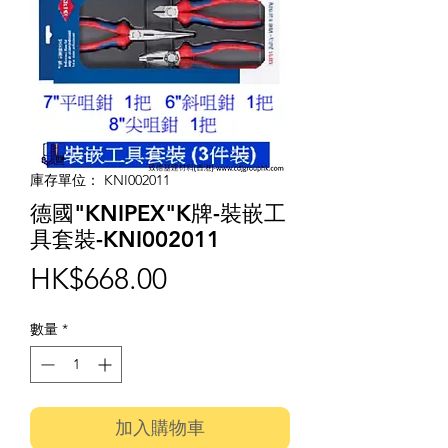
庫存單位： KNI002011
德國"KNIPEX"K牌-裝嵌工
具套裝-KNI002011
價
HK$668.00
格
數量
*
加入購物車