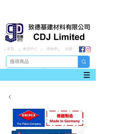
首頁
會員中心
購物車
結賬
> > > >