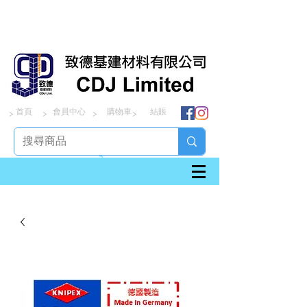
首頁
會員中心
購物車
結賬
> > > >