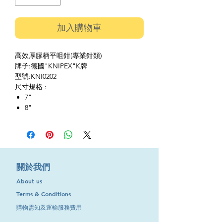
加入購物車
高效厚膠柄平咀鉗(專業鉗類)
牌子:德國"KNIPEX"K牌
型號:KNI0202
尺寸規格 :
7"
8"
​關於我們
About us
Terms & Conditions
購物需知及運輸服務費用