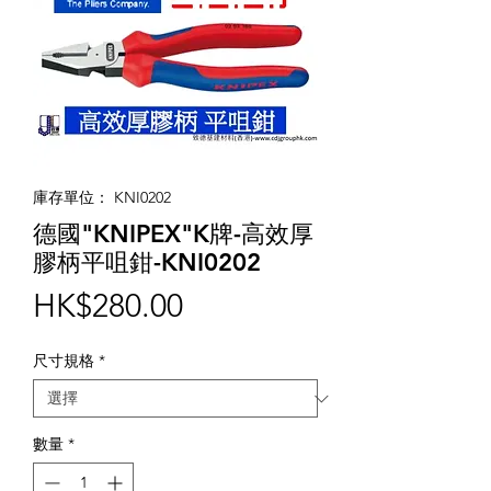
庫存單位： KNI0202
德國"KNIPEX"K牌-高效厚
膠柄平咀鉗-KNI0202
價
HK$280.00
格
尺寸規格
*
數量
*