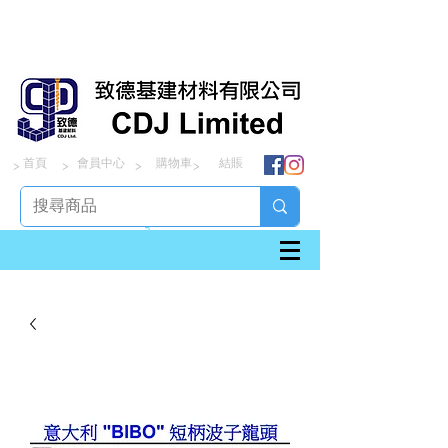
首頁
會員中心
購物車
結賬
> > > >