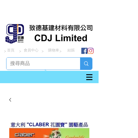
首頁
會員中心
購物車
結賬
> > > >