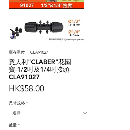
庫存單位： CLA91027
意大利"CLABER"花園
寶-1/2吋及1/4吋接頭-
CLA91027
價
HK$58.00
格
尺寸規格
*
數量
*