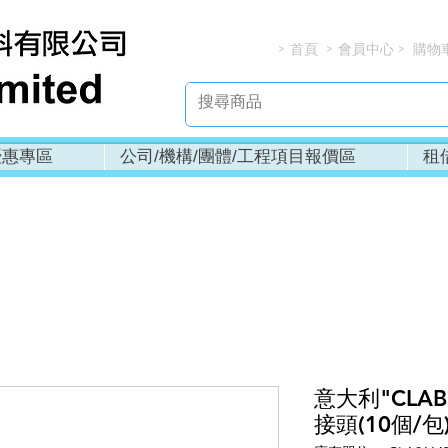
首頁
會員中心
購物
> > > 
優惠專區
公司/機構/團體/工程項目報價區
租
意大利"CLAB
接頭(10個/包)