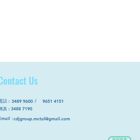
Contact Us
電話
:
/
3489 9600
9651 4151
​傳真 : 3488 7190
Email：
cdjgroup.metal@gmail.com
返回頁首