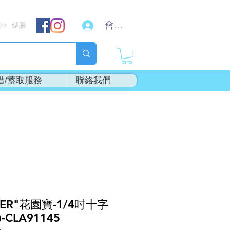
會員登入
車
結賬
>
借/蓄取服務
聯絡我們
ER"花園寶-1/4吋十字
-CLA91145