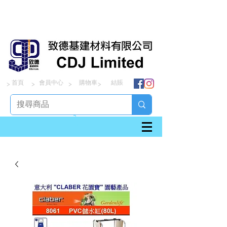
首頁
會員中心
購物車
結賬
> > > >