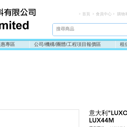
首頁
會員中心
購物
> > > 
優惠專區
公司/機構/團體/工程項目報價區
租
意大利"LUX
LUX44M