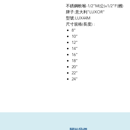
不銹鋼軟喉-1/2"M(公)x1/2"F(乸)
牌子:意大利"LUXOR"
型號:LUX44M
尺寸規格(長度) :
8"
10"
12"
14"
16"
18"
20"
22"
24"