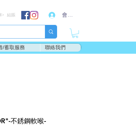
會員登入
車
結賬
>
借/蓄取服務
聯絡我們
OR"-不銹鋼軟喉-