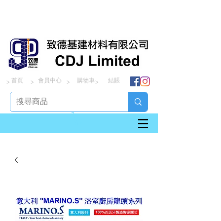
首頁
會員中心
購物車
結賬
> > > >