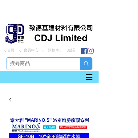
首頁
會員中心
購物車
結賬
> > > >