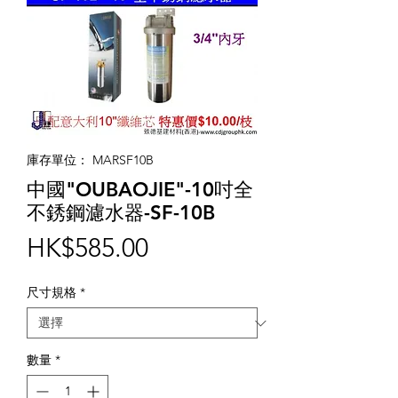
庫存單位： MARSF10B
中國"OUBAOJIE"-10吋全
不銹鋼濾水器-SF-10B
價
HK$585.00
格
尺寸規格
*
數量
*