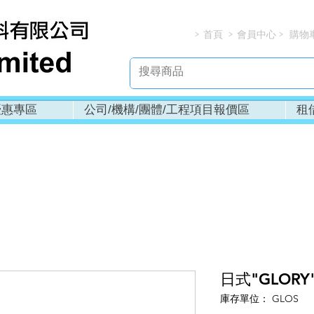
首頁
會員中心
購物
> > > 
優惠專區
公司/機構/團體/工程項目報價區
租
日式"GLORY
庫存單位： GLOS