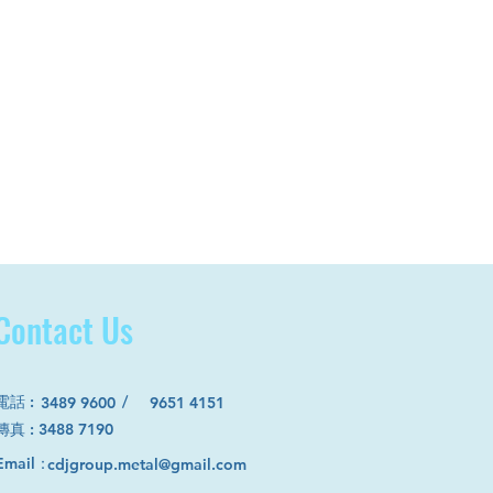
Contact Us
電話
:
/
3489 9600
9651 4151
​傳真 : 3488 7190
Email：
cdjgroup.metal@gmail.com