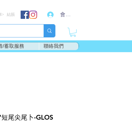
會員登入
車
結賬
>
借/蓄取服務
聯絡我們
"短尾尖尾卜-GLOS